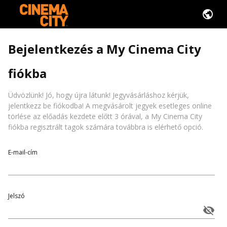
Bejelentkezés a My Cinema City
fiókba
Üdvözlünk! Jó, hogy újra látunk! Jegyvásárláshoz kérjük,
jelentkezz be fiókodba! A megvásárolt jegyek esetleges online
törlése az előadás kezdete előtt 3 órával, a My Cinema City
fiókba regisztrált tagok számára továbbra is elérhető opció.
E-mail-cím
Jelszó