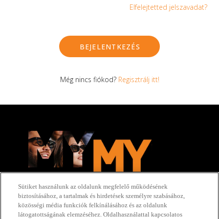
Elfelejtetted jelszavadat?
BEJELENTKEZÉS
Még nincs fiókod?
Regisztrálj itt!
Sütiket használunk az oldalunk megfelelő működésének
biztosításához, a tartalmak és hirdetések személyre szabásához,
közösségi média funkciók felkínálásához és az oldalunk
látogatottságának elemzéséhez. Oldalhasználattal kapcsolatos