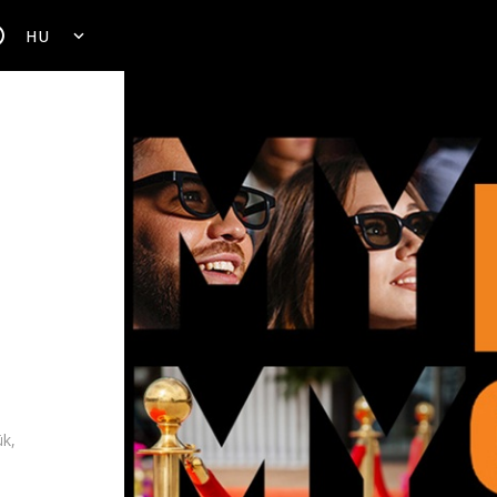
HU
ük,