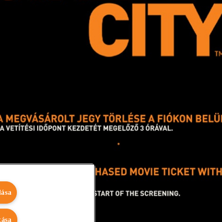
dása
tása