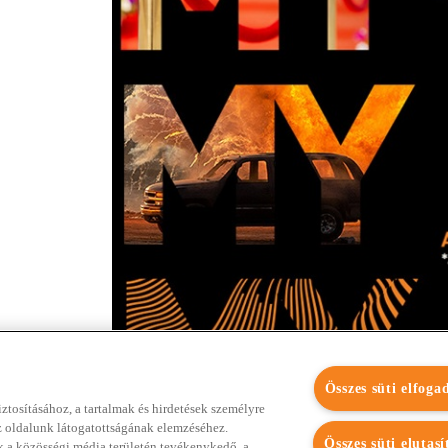
Összes süti elfoga
tosításához, a tartalmak és hirdetések személyre
z oldalunk látogatottságának elemzéséhez.
Összes süti elutasí
k a közösségi média területén tevékenykedő, a