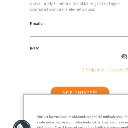
órával, a My Cinema City fiókba regisztrált tagok
számára továbbra is elérhető opció.
E-mail-cím
Jelszó
Elfelejtetted jelszavadat?
BEJELENTKEZÉS
Még nincs fiókod?
Regisztrálj itt!
Sütiket használunk az oldalunk megfelelő működésének biz
szabásához, közösségi média funkciók felkínálásához és a
Oldalhasználattal kapcsolatos információkat is megosztun