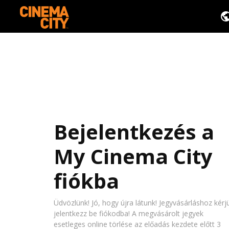
Bejelentkezés a
My Cinema City
fiókba
Üdvözlünk! Jó, hogy újra látunk! Jegyvásárláshoz kérj
jelentkezz be fiókodba! A megvásárolt jegyek
esetleges online törlése az előadás kezdete előtt 3