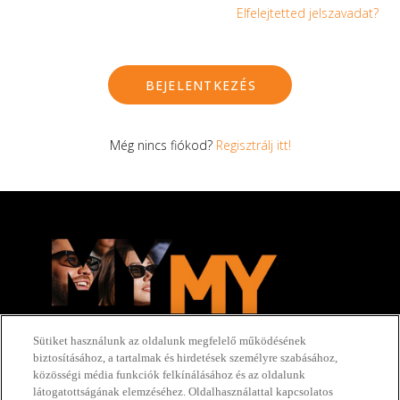
Elfelejtetted jelszavadat?
BEJELENTKEZÉS
Még nincs fiókod?
Regisztrálj itt!
Sütiket használunk az oldalunk megfelelő működésének
biztosításához, a tartalmak és hirdetések személyre szabásához,
közösségi média funkciók felkínálásához és az oldalunk
látogatottságának elemzéséhez. Oldalhasználattal kapcsolatos