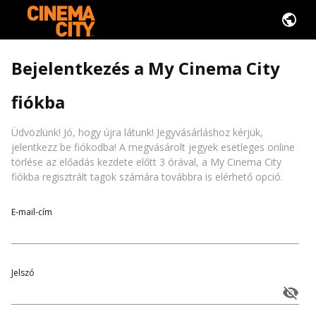
Bejelentkezés a My Cinema City
fiókba
Üdvözlünk! Jó, hogy újra látunk! Jegyvásárláshoz kérjük,
jelentkezz be fiókodba! A megvásárolt jegyek esetleges online
törlése az előadás kezdete előtt 3 órával, a My Cinema City
fiókba regisztrált tagok számára továbbra is elérhető opció.
E-mail-cím
Jelszó