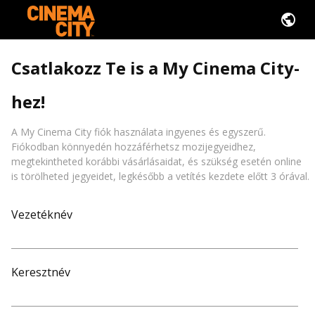
Csatlakozz Te is a My Cinema City-
hez!
A My Cinema City fiók használata ingyenes és egyszerű.
Fiókodban könnyedén hozzáférhetsz mozijegyeidhez,
megtekintheted korábbi vásárlásaidat, és szükség esetén online
is törölheted jegyeidet, legkésőbb a vetítés kezdete előtt 3 órával.
Vezetéknév
Keresztnév